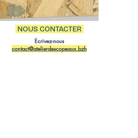
NOUS CONTACTER
Ecrivez-nous
contact@atelierdescopeaux.bzh
Appelez-nous
06 98 99 24 48
​
Venez nous voir
1 Loc Yvi 29300 Tréméven